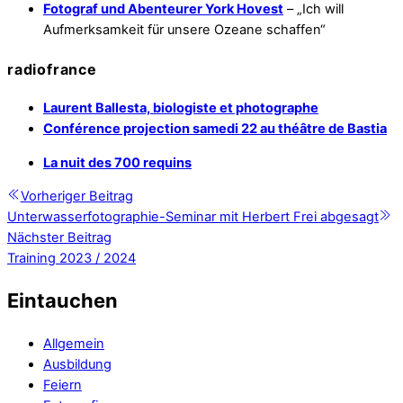
Fotograf und Abenteurer York Hovest
– „Ich will
Aufmerksamkeit für unsere Ozeane schaffen“
radiofrance
Laurent Ballesta, biologiste et photographe
Conférence projection samedi 22 au théâtre de Bastia
La nuit des 700 requins
Vorheriger Beitrag
Unterwasserfotographie-Seminar mit Herbert Frei abgesagt
Nächster Beitrag
Training 2023 / 2024
Eintauchen
Allgemein
Ausbildung
Feiern