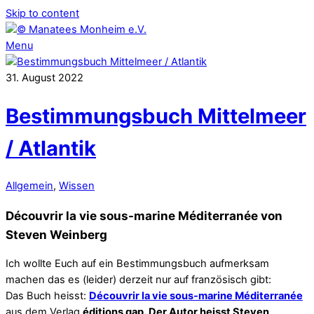
Skip to content
Menu
31
.
August
2022
Bestimmungsbuch Mittelmeer
/ Atlantik
Allgemein
,
Wissen
Découvrir la vie sous-marine Méditerranée von
Steven Weinberg
Ich wollte Euch auf ein Bestimmungsbuch aufmerksam
machen das es (leider) derzeit nur auf französisch gibt:
Das Buch heisst:
Découvrir la vie sous-marine Méditerranée
aus dem Verlag
éditions gap. Der Autor heisst Steven